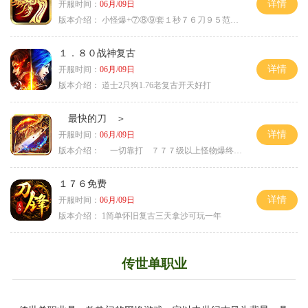
详情
开服时间：
06月/09日
版本介绍：
小怪爆+⑦⑧⑨套１秒７６刀９５范围捡
１．８０战神复古
详情
开服时间：
06月/09日
版本介绍：
道士2只狗1.76老复古开天好打
最快的刀 ＞
详情
开服时间：
06月/09日
版本介绍：
一切靠打 ７７７级以上怪物爆终极 ＞
１７６免费
详情
开服时间：
06月/09日
版本介绍：
1简单怀旧复古三天拿沙可玩一年
传世单职业