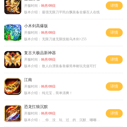
详情
开服时间：
06月/09日
版本介绍：
最强无限刀平民白飘装备全爆百人在线
小木剑高爆版
详情
开服时间：
06月/09日
版本介绍：
无限刀速无限技能乌木剑+255
复古大极品新神器
详情
开服时间：
06月/09日
版本介绍：
散人白漂装备靠爆简单耐玩充值可打
江南
详情
开服时间：
06月/09日
版本介绍：
纯元宝，简单清爽！
恐龙扛狼沉默
详情
开服时间：
06月/09日
版本介绍：
﹍你﹍没﹍玩﹍过﹍的﹍沉默﹍嘟嘟﹍武易﹍