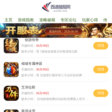
主页
游戏指南
攻略秘籍
专区论坛
玩家心得
传奇
更新时间：2026-06-09
创游传奇
详情
开服时间：
06月/09日
版本介绍：
荐 1独创命格复古经典原味沉默
倾城专属神器
详情
开服时间：
06月/09日
版本介绍：
荐 充值靠打爆所有三天合区砍的爽
艾泽拉斯
详情
开服时间：
06月/09日
版本介绍：
自动捡物免费自动挂机免费散人也可毕业
最强冰雪