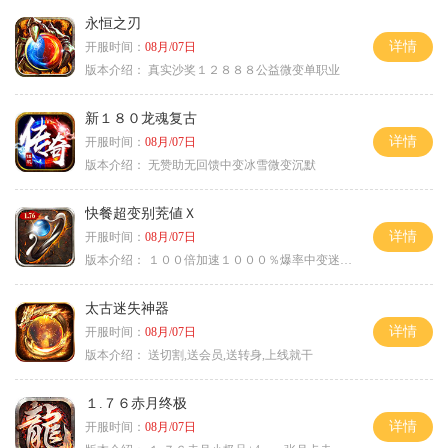
永恒之刃
详情
开服时间：
08月/07日
版本介绍：
真实沙奖１２８８８公益微变单职业
新１８０龙魂复古
详情
开服时间：
08月/07日
版本介绍：
无赞助无回馈中变冰雪微变沉默
快餐超变别茺値Ｘ
详情
开服时间：
08月/07日
版本介绍：
１００倍加速１０００％爆率中变迷失单职
太古迷失神器
详情
开服时间：
08月/07日
版本介绍：
送切割,送会员,送转身,上线就干
１.７６赤月终极
详情
开服时间：
08月/07日