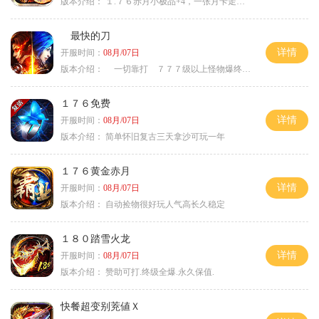
版本介绍：
１.７６赤月小极品+4，一张月卡走天涯a
最快的刀
详情
开服时间：
08月/07日
版本介绍：
一切靠打 ７７７级以上怪物爆终极
１７６免费
详情
开服时间：
08月/07日
版本介绍：
简单怀旧复古三天拿沙可玩一年
１７６黄金赤月
详情
开服时间：
08月/07日
版本介绍：
自动捡物很好玩人气高长久稳定
１８０踏雪火龙
详情
开服时间：
08月/07日
版本介绍：
赞助可打.终级全爆.永久保值.
快餐超变别茺値Ｘ