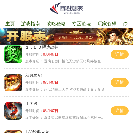
主页
游戏指南
攻略秘籍
专区论坛
玩家心得
传奇
更新时间：2025-10-26
１．⒏０耀达战神
详情
开服时间：
08月/07日
版本介绍：
送满切割门槛低无沙捐无暗坑终极全
秋风传纪
详情
开服时间：
08月/07日
版本介绍：
超低消费三天合区沙奖最高１８８８８
１７６
详情
开服时间：
08月/07日
版本介绍：
爆终极武器爆终极衣服耐玩不累轻松满级
1.80经典火龙