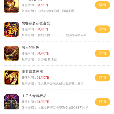
详情
开服时间：
08月/07日
版本介绍：
24小时活动不断，激情不断
快餐超超超变变变
详情
开服时间：
08月/07日
版本介绍：
切割１秒９９９９９刀挂机自捡自回０血不
散人的暗黑
详情
开服时间：
08月/07日
版本介绍：
良心服.超便宜
龍血妖尊神器
详情
开服时间：
08月/07日
版本介绍：
散人集中营长久耐玩低消费大激情
１７６专属极品
详情
开服时间：
08月/07日
版本介绍：
上线９运狂暴免费送专属BOSS无沙捐