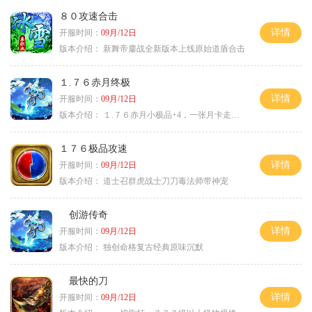
８０攻速合击
详情
开服时间：
09月/12日
版本介绍：
新舞帝鏖战全新版本上线原始道盾合击
１.７６赤月终极
详情
开服时间：
09月/12日
版本介绍：
１.７６赤月小极品+4，一张月卡走天涯c
１７６极品攻速
详情
开服时间：
09月/12日
版本介绍：
道士召群虎战士刀刀毒法师带神宠
创游传奇
详情
开服时间：
09月/12日
版本介绍：
独创命格复古经典原味沉默
最快的刀
详情
开服时间：
09月/12日