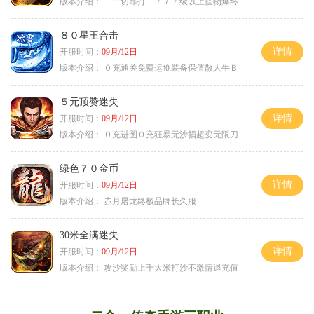
版本介绍：
一切靠打 ７７７级以上怪物爆终极
８０星王合击
详情
开服时间：
09月/12日
版本介绍：
０充通关免费运⒑装备保值散人牛Ｂ
５元顶赞迷失
详情
开服时间：
09月/12日
版本介绍：
０充进图０充狂暴无沙捐超变无限刀
绿色７０金币
详情
开服时间：
09月/12日
版本介绍：
赤月屠龙终极品牌长久服
30米全满迷失
详情
开服时间：
09月/12日
版本介绍：
攻沙奖励上千大米打沙不激情退充值