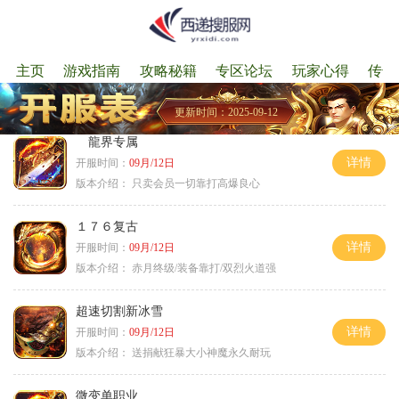
主页
游戏指南
攻略秘籍
专区论坛
玩家心得
传奇
更新时间：2025-09-12
龍界专属
详情
开服时间：
09月/12日
版本介绍：
只卖会员一切靠打高爆良心
１７６复古
详情
开服时间：
09月/12日
版本介绍：
赤月终级/装备靠打/双烈火道强
超速切割新冰雪
详情
开服时间：
09月/12日
版本介绍：
送捐献狂暴大小神魔永久耐玩
微变单职业