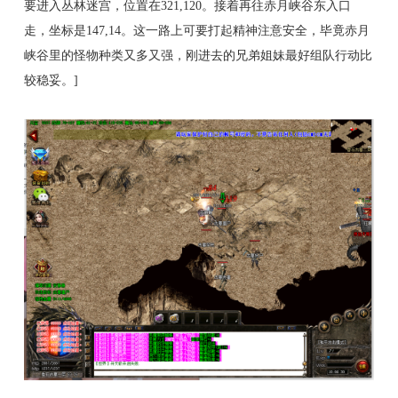
要进入丛林迷宫，位置在321,120。接着再往赤月峡谷东入口
走，坐标是147,14。这一路上可要打起精神注意安全，毕竟赤月
峡谷里的怪物种类又多又强，刚进去的兄弟姐妹最好组队行动比
较稳妥。]