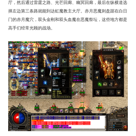
厅，然后通过雷霆之路、光芒回廊、幽冥回廊，最后在纵横道选
择左边第三条路就能到达虹魔教主大厅。赤月恶魔则盘踞在白日
门的赤月魔穴，双头金刚和双头血魔在恶魔祭坛，这些地方都是
高手们经常光顾的战场。