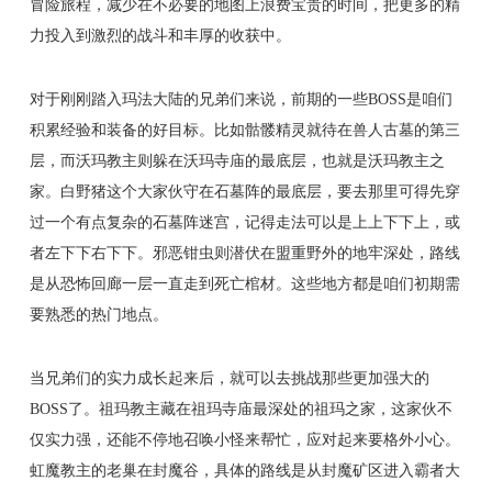
冒险旅程，减少在不必要的地图上浪费宝贵的时间，把更多的精
力投入到激烈的战斗和丰厚的收获中。
对于刚刚踏入玛法大陆的兄弟们来说，前期的一些BOSS是咱们
积累经验和装备的好目标。比如骷髅精灵就待在兽人古墓的第三
层，而沃玛教主则躲在沃玛寺庙的最底层，也就是沃玛教主之
家。白野猪这个大家伙守在石墓阵的最底层，要去那里可得先穿
过一个有点复杂的石墓阵迷宫，记得走法可以是上上下下上，或
者左下下右下下。邪恶钳虫则潜伏在盟重野外的地牢深处，路线
是从恐怖回廊一层一直走到死亡棺材。这些地方都是咱们初期需
要熟悉的热门地点。
当兄弟们的实力成长起来后，就可以去挑战那些更加强大的
BOSS了。祖玛教主藏在祖玛寺庙最深处的祖玛之家，这家伙不
仅实力强，还能不停地召唤小怪来帮忙，应对起来要格外小心。
虹魔教主的老巢在封魔谷，具体的路线是从封魔矿区进入霸者大