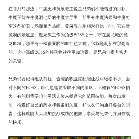
在苍月岛那边，牛魔王和黄泉教主也是兄弟们不能错过的目标。
牛魔王待在牛魔洞七层的牛魔大厅里，那里有牛魔法师和牛魔将
军这些护卫，场面相当热闹。黄泉教主则相对好找一些，它在骨
魔洞的最底层。魔龙教主作为顶级BOSS之一，守在魔龙城的魔
龙血域，那里有一棵很显眼的血红色大树，它就是刷新在那附近
的。这些高级BOSS的掉落物往往更加珍贵，是兄弟们提升实力
的关键。
兄弟们要记得组队前往，合理的职业搭配能让战斗轻松不少。面
对不同的BOSS，咱们也需要采取不同的策略，比如有的BOSS怕
火，有的则需要咱们灵活走位来躲避它的范围技能。每次出发
前，检查好自己的药水和装备耐久度，和队友们沟通好各自的职
责，这样就能大大增加挑战成功的把握，享受与兄弟们并肩作战
的快乐。