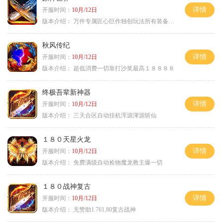
详情
开服时间：
10月/12日
版本介绍：
万件专属匠心巨作独创玩法所有装备靠打
秋风传纪
详情
开服时间：
10月/12日
版本介绍：
超低消费一切靠打沙奖最高１８８８８
终极吾辈新神器
详情
开服时间：
10月/12日
版本介绍：
三天合区自动挂机浑源渾源斩仙
１８０天星火龙
详情
开服时间：
10月/12日
版本介绍：
免费满级自动捡物魔龙教主爆一切
１８０战神复古
详情
开服时间：
10月/12日
版本介绍：
无赞助1.761.80复古战神