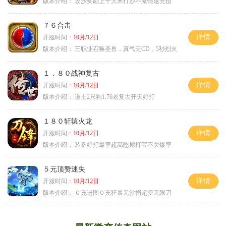
版本介绍：
攻沙奖励上千大米打沙不激情退充值
７６合击
详情
开服时间：
10月/12日
版本介绍：
三职业召唤圣兽，真气无CD，5秒烈火
１．８０战神复古
详情
开服时间：
10月/12日
版本介绍：
道士2只狗1.76老复古开天好打
１８０轩辕火龙
详情
开服时间：
10月/12日
版本介绍：
装备好打爆率超高憋尿打宝不关爆率
５元顶赞迷失
详情
开服时间：
10月/12日
版本介绍：
０充进图０充狂暴无沙捐超变无限刀