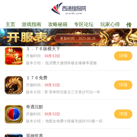
主页
游戏指南
攻略秘籍
专区论坛
玩家心得
传奇
更新时间：2025-08-26
１．７６纵横天下
详情
开服时间：
10月/12日
版本介绍：
低消费大激情终极全爆爆率震撼
１７６免费
详情
开服时间：
10月/12日
版本介绍：
荐 简单怀旧复古三天拿沙可玩一年
奇遇沉默
详情
开服时间：
10月/12日
版本介绍：
地图全免费小怪爆充值BOSS爆一切
原神世界