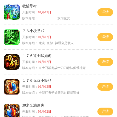
欲望母树
详情
开服时间：
10月/12日
版本介绍：
欢愉魔女
７６小极品+7
详情
开服时间：
10月/12日
版本介绍：
龙魂+血脉+神通全是散人
１７６道士猛如虎
详情
开服时间：
10月/12日
版本介绍：
道士召群虎战士刀刀毒法师带神宠
１７６无双小极品
详情
开服时间：
10月/12日
版本介绍：
全新打鬼子尝新玩过得都说好
30米全满迷失
详情
开服时间：
10月/12日